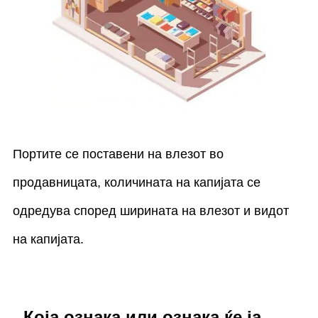
Портите се поставени на влезот во
продавницата, количината на капијата се
одредува според ширината на влезот и видот
на капијата.
Која ознака или ознака ќе ја