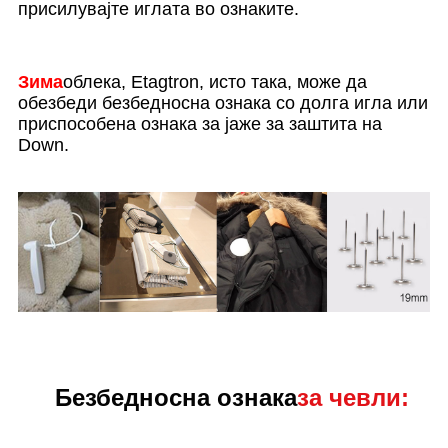
присилувајте иглата во ознаките.
Зима
облека, Etagtron, исто така, може да
обезбеди безбедносна ознака со долга игла или
приспособена ознака за јаже за заштита на
Down.
Безбедносна ознака
за чевли: