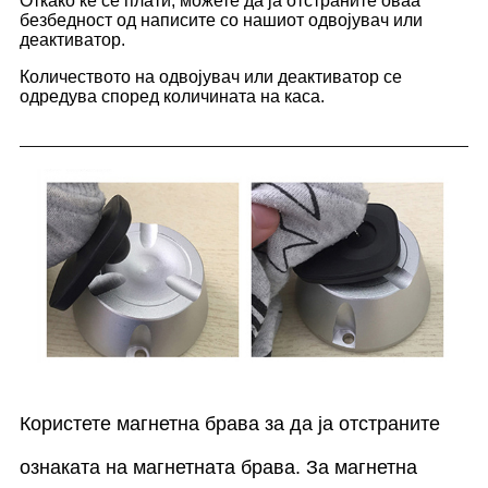
Откако ќе се плати, можете да ја отстраните оваа
безбедност од написите со нашиот одвојувач или
деактиватор.
Количеството на одвојувач или деактиватор се
одредува според количината на каса.
Користете магнетна брава за да ја отстраните
ознаката на магнетната брава. За магнетна