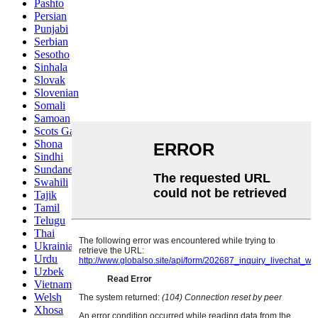
Pashto
Persian
Punjabi
Serbian
Sesotho
Sinhala
Slovak
Slovenian
Somali
Samoan
Scots Gaelic
Shona
Sindhi
Sundanese
Swahili
Tajik
Tamil
Telugu
Thai
Ukrainian
Urdu
Uzbek
Vietnamese
Welsh
Xhosa