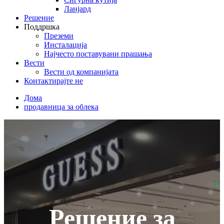
Ланјард
Решение
Поддршка
Преземи
Инсталација
Најчесто поставувани прашања
Вести
Вести од компанијата
Контактирајте не
Дома
продавница за облека
Решение за