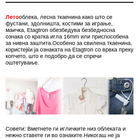
Лето
облека, лесна ткаенина како што се
фустани, здолништа, костими за играње,
маичка, Etagtron обезбедува безбедносна
ознака со кратка игла 16mm или приспособена
за нивна заштита.Особено за свилена ткаенина,
користејќи ја ознаката на Etagtron со врвка преку
копчето, што е подобро да се спречи
оштетување.
Совети: Вметнете ги игличките низ облеката и
нежно ставете ги во ознаките.Никогаш не ја