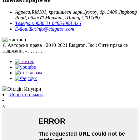
Адреса:
RM101, креативен парк Јужоу, бр. 3409 Jinghong
Road, област Минханг, Шангај (201108)
Телефон:
0086 21 64953088-826
Е-пошта:
info@etagtron.com
© Авторски права - 2010-2021 Etagtron, Inc.: Сите права се
задржани.
- , , , , , ,
Испрати е-маил
x