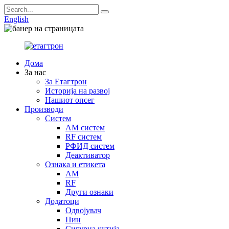
English
Дома
За нас
За Етагтрон
Историја на развој
Нашиот опсег
Производи
Систем
AM систем
RF систем
РФИД систем
Деактиватор
Ознака и етикета
AM
RF
Други ознаки
Додатоци
Одвојувач
Пин
Сигурна кутија