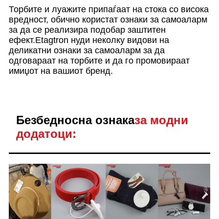
Торбите и луажите припаѓаат на стока со висока
вредност, обично користат ознаки за самоаларм
за да се реализира подобар заштитен
ефект.Etagtron нуди неколку видови на
деликатни ознаки за самоаларм за да
одговараат на торбите и да го промовираат
имиџот на вашиот бренд.
Безбедносна ознака
за модни
додатоци: