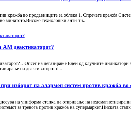
ив кражба во продавниците за облека 1. Спречете кражба Систем
 во минатото.Високо технолошки анти-ти...
на AM деактиваторот?
ваторот?1. Опсег на дегазирање Еден од клучните индикатори за
ивирање на деактиваторот d...
д при изборот на алармен систем против кражба во
днесува на униформа стапка на откривање на недемагнетизирани о
системот за тревога против кражба на супермаркет.Ниската стапка