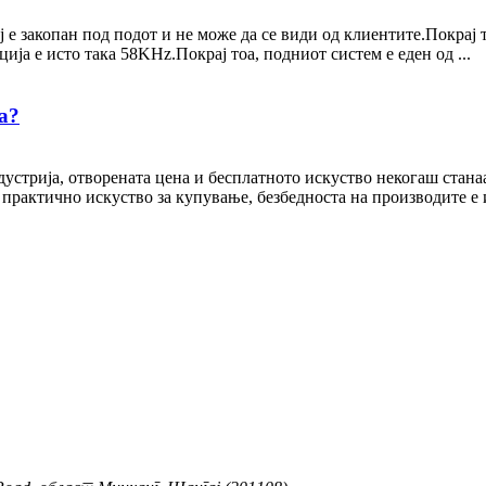
ј е закопан под подот и не може да се види од клиентите.Покрај
ија е исто така 58KHz.Покрај тоа, подниот систем е еден од ...
а?
стрија, отворената цена и бесплатното искуство некогаш станаа
а практично искуство за купување, безбедноста на производите 