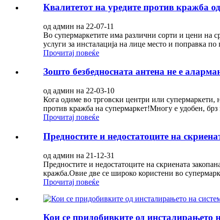
Квалитетот на уредите против кражба од
од админ на 22-07-11
Во супермаркетите има различни сорти и цени на с
услуги за инсталација на лице место и поправка по
Прочитај повеќе
Зошто безбедносната антена не е аларм
од админ на 22-03-10
Кога одиме во трговски центри или супермаркети, н
против кражба на супермаркет!Многу е удобен, брз 
Прочитај повеќе
Предностите и недостатоците на скриена
од админ на 21-12-31
Предностите и недостатоците на скриената закопан
кражба.Овие две се широко користени во супермарке
Прочитај повеќе
Кои се придобивките од инсталирањето н