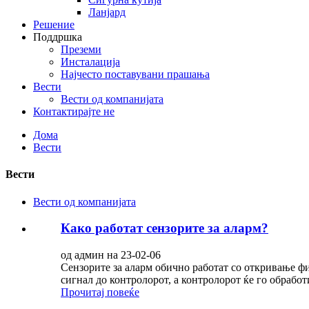
Ланјард
Решение
Поддршка
Преземи
Инсталација
Најчесто поставувани прашања
Вести
Вести од компанијата
Контактирајте не
Дома
Вести
Вести
Вести од компанијата
Како работат сензорите за аларм?
од админ на 23-02-06
Сензорите за аларм обично работат со откривање ф
сигнал до контролорот, а контролорот ќе го обрабо
Прочитај повеќе