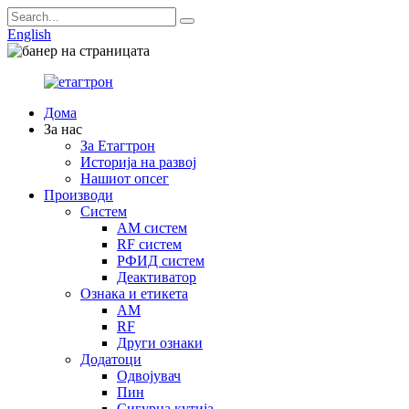
English
Дома
За нас
За Етагтрон
Историја на развој
Нашиот опсег
Производи
Систем
AM систем
RF систем
РФИД систем
Деактиватор
Ознака и етикета
AM
RF
Други ознаки
Додатоци
Одвојувач
Пин
Сигурна кутија