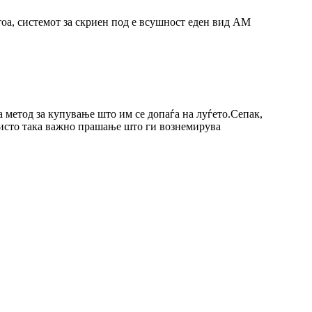
 тоа, системот за скриен под е всушност еден вид AM
 метод за купување што им се допаѓа на луѓето.Сепак,
е исто така важно прашање што ги вознемирува