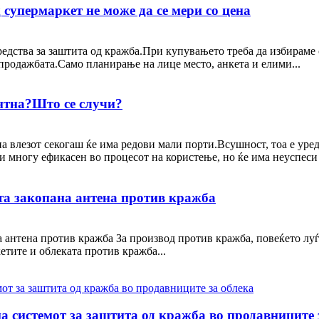
 супермаркет не може да се мери со цена
редства за заштита од кражба.При купувањето треба да избираме
 продажбата.Само планирање на лице место, анкета и елими...
антна?Што се случи?
а влезот секогаш ќе има редови мали порти.Всушност, тоа е уред
и многу ефикасен во процесот на користење, но ќе има неуспеси .
та закопана антена против кражба
а антена против кражба За производ против кражба, повеќето л
тите и облеката против кражба...
а системот за заштита од кражба во продавниците 