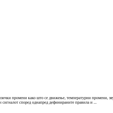
изички промени како што се движење, температурни промени, зву
ти сигналот според однапред дефинираните правила и ...