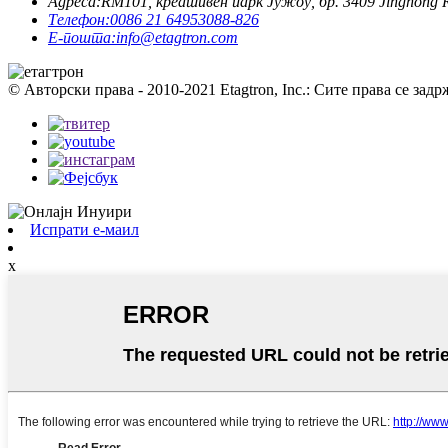
Адреса:
RM101, креативен парк Јужоу, бр. 3409 Jinghong 
Телефон:
0086 21 64953088-826
Е-пошта:
info@etagtron.com
© Авторски права - 2010-2021 Etagtron, Inc.: Сите права се задр
Испрати е-маил
x