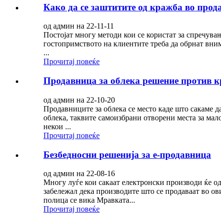
Како да се заштитите од кражба во прод
од админ на 22-11-11
Постојат многу методи кои се користат за спречува
гостопримството на клиентите треба да обрнат вним
...
Прочитај повеќе
Продавница за облека решение против 
од админ на 22-10-20
Продавниците за облека се место каде што сакаме д
облека, таквите самоизбрани отворени места за мал
некои ...
Прочитај повеќе
Безбедносни решенија за е-продавница
од админ на 22-08-16
Многу луѓе кои сакаат електронски производи ќе о
забележал дека производите што се продаваат во ов
полица се вика Мравката...
Прочитај повеќе