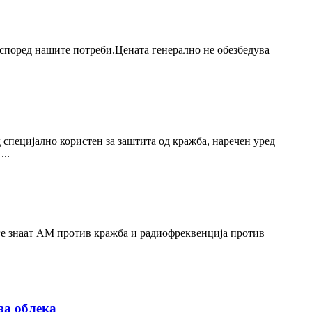
 според нашите потреби.Цената генерално не обезбедува
 специјално користен за заштита од кражба, наречен уред
..
уѓе знаат AM против кражба и радиофреквенција против
за облека