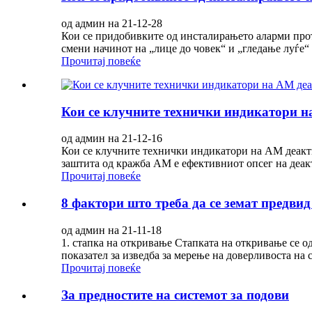
од админ на 21-12-28
Кои се придобивките од инсталирањето аларми прот
смени начинот на „лице до човек“ и „гледање луѓе“
Прочитај повеќе
Кои се клучните технички индикатори 
од админ на 21-12-16
Кои се клучните технички индикатори на AM деакти
заштита од кражба AM е ефективниот опсег на деакт
Прочитај повеќе
8 фактори што треба да се земат предви
од админ на 21-11-18
1. стапка на откривање Стапката на откривање се о
показател за изведба за мерење на доверливоста на 
Прочитај повеќе
За предностите на системот за подови