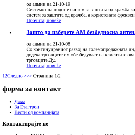
од админ на 21-10-19
Системот на подот е систем за заштита од кражба ко
систем за заштита од кражба, а користената фреквенц
Прочитај повеќе
Зошто да изберете AM безбедносна антен
од админ на 21-10-08
Со континуираниот развој на големопродажната инду
додека трговците им обезбедуваат на клиентите ов
трговците.Ду...
Прочитај повеќе
1
2
Следно >
>>
Страница 1/2
форма за контакт
Дома
За Етагтрон
Вести од компанијата
Контактирајте не