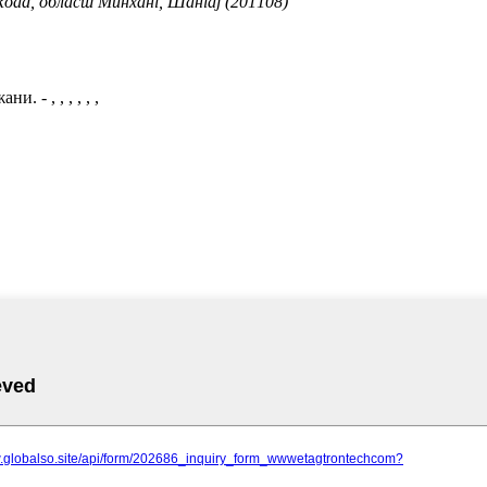
Road, област Минханг, Шангај (201108)
жани.
- , , , , , ,