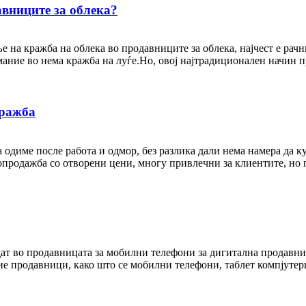
авниците за облека?
ње на кражба на облека во продавниците за облека, најчест е рач
ание во нема кражба на луѓе.Но, овој најтрадиционален начин п
кражба
а одиме после работа и одмор, без разлика дали нема намера да 
опродажба со отворени цени, многу привлечни за клиентите, но 
дат во продавницата за мобилни телефони за дигитална продавни
ие продавници, како што се мобилни телефони, таблет компјутер