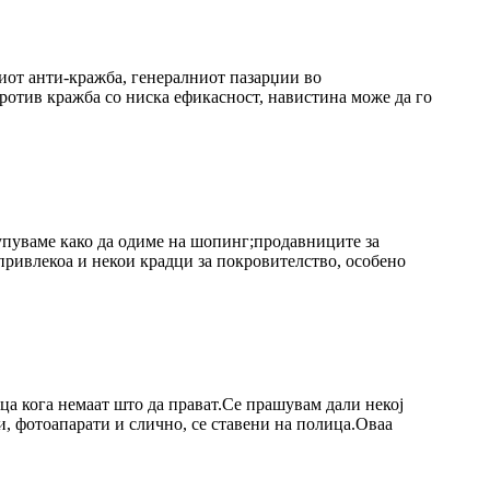
ниот анти-кражба, генералниот пазарџии во
ротив кражба со ниска ефикасност, навистина може да го
купуваме како да одиме на шопинг;продавниците за
привлекоа и некои крадци за покровителство, особено
ца кога немаат што да прават.Се прашувам дали некој
и, фотоапарати и слично, се ставени на полица.Оваа