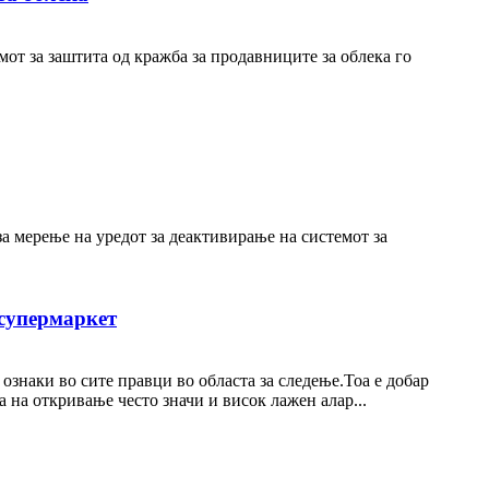
от за заштита од кражба за продавниците за облека го
 мерење на уредот за деактивирање на системот за
 супермаркет
знаки во сите правци во областа за следење.Тоа е добар
 на откривање често значи и висок лажен алар...