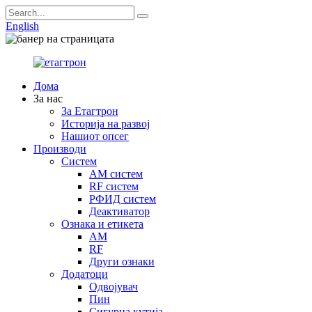
English
Дома
За нас
За Етагтрон
Историја на развој
Нашиот опсег
Производи
Систем
AM систем
RF систем
РФИД систем
Деактиватор
Ознака и етикета
AM
RF
Други ознаки
Додатоци
Одвојувач
Пин
Сигурна кутија