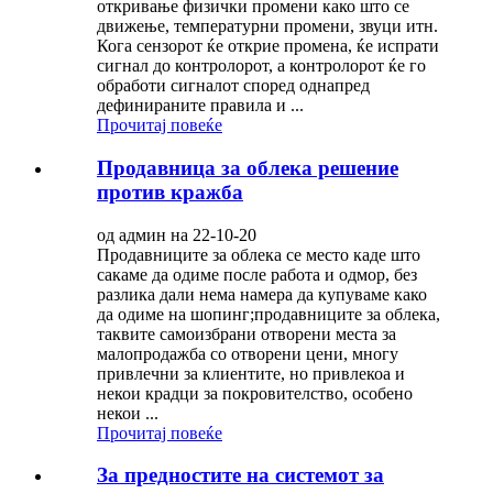
откривање физички промени како што се
движење, температурни промени, звуци итн.
Кога сензорот ќе открие промена, ќе испрати
сигнал до контролорот, а контролорот ќе го
обработи сигналот според однапред
дефинираните правила и ...
Прочитај повеќе
Продавница за облека решение
против кражба
од админ на 22-10-20
Продавниците за облека се место каде што
сакаме да одиме после работа и одмор, без
разлика дали нема намера да купуваме како
да одиме на шопинг;продавниците за облека,
таквите самоизбрани отворени места за
малопродажба со отворени цени, многу
привлечни за клиентите, но привлекоа и
некои крадци за покровителство, особено
некои ...
Прочитај повеќе
За предностите на системот за