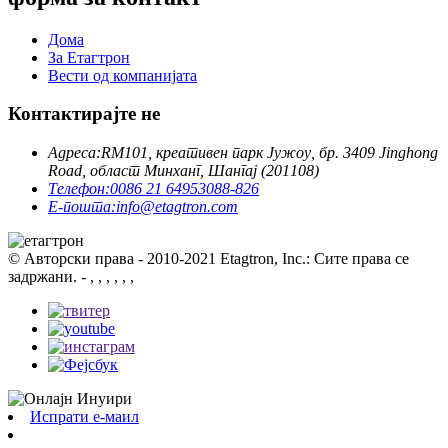
Дома
За Етагтрон
Вести од компанијата
Контактирајте не
Адреса:
RM101, креативен парк Јужоу, бр. 3409 Jinghong
Road, област Минханг, Шангај (201108)
Телефон:
0086 21 64953088-826
Е-пошта:
info@etagtron.com
© Авторски права - 2010-2021 Etagtron, Inc.: Сите права се
задржани.
- , , , , , ,
Испрати е-маил