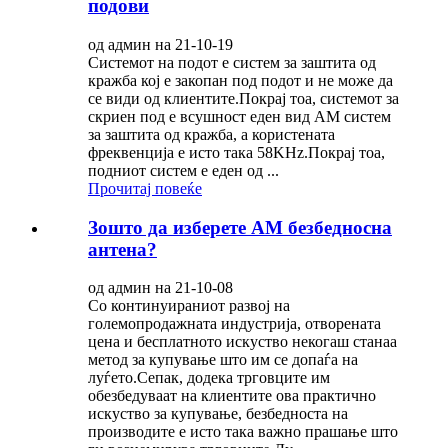
подови
од админ на 21-10-19
Системот на подот е систем за заштита од
кражба кој е закопан под подот и не може да
се види од клиентите.Покрај тоа, системот за
скриен под е всушност еден вид AM систем
за заштита од кражба, а користената
фреквенција е исто така 58KHz.Покрај тоа,
подниот систем е еден од ...
Прочитај повеќе
Зошто да изберете AM безбедносна
антена?
од админ на 21-10-08
Со континуираниот развој на
големопродажната индустрија, отворената
цена и бесплатното искуство некогаш станаа
метод за купување што им се допаѓа на
луѓето.Сепак, додека трговците им
обезбедуваат на клиентите ова практично
искуство за купување, безбедноста на
производите е исто така важно прашање што