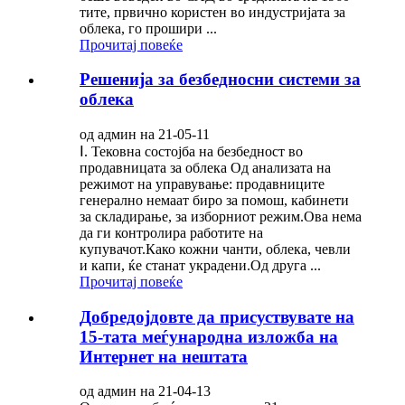
тите, првично користен во индустријата за
облека, го прошири ...
Прочитај повеќе
Решенија за безбедносни системи за
облека
од админ на 21-05-11
Ⅰ. Тековна состојба на безбедност во
продавницата за облека Од анализата на
режимот на управување: продавниците
генерално немаат биро за помош, кабинети
за складирање, за изборниот режим.Ова нема
да ги контролира работите на
купувачот.Како кожни чанти, облека, чевли
и капи, ќе станат украдени.Од друга ...
Прочитај повеќе
Добредојдовте да присуствувате на
15-тата меѓународна изложба на
Интернет на нештата
од админ на 21-04-13