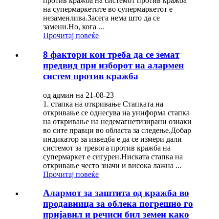
против кражба на системот против кражба
на супермаркетите во супермаркетот е
незаменлива.Засега нема што да се
замени.Но, кога ...
Прочитај повеќе
8 фактори кои треба да се земат
предвид при изборот на алармен
систем против кражба
од админ на 21-08-23
1. стапка на откривање Стапката на
откривање се однесува на униформа стапка
на откривање на недемагнетизирани ознаки
во сите правци во областа за следење.Добар
индикатор за изведба е да се измери дали
системот за тревога против кражба на
супермаркет е сигурен.Ниската стапка на
откривање често значи и висока лажна ...
Прочитај повеќе
Алармот за заштита од кражба во
продавница за облека погрешно го
пријавил и речиси бил земен како