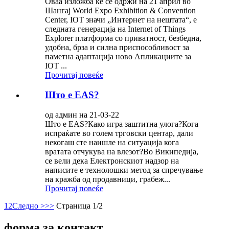
Оваа изложба ќе се одржи на 21 април во
Шангај World Expo Exhibition & Convention
Center, IOT значи „Интернет на нештата“, е
следната генерација на Internet of Things
Explorer платформа со приватност, безбедна,
удобна, брза и силна приспособливост за
паметна адаптација ново Апликациите за
IOT ...
Прочитај повеќе
Што е EAS?
од админ на 21-03-22
Што е EAS?Како игра заштитна улога?Кога
испраќате во голем трговски центар, дали
некогаш сте наишле на ситуација кога
вратата отчукува на влезот?Во Википедија,
се вели дека Електронскиот надзор на
написите е технолошки метод за спречување
на кражба од продавници, грабеж...
Прочитај повеќе
1
2
Следно >
>>
Страница 1/2
форма за контакт