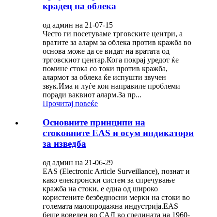
крадец на облека
од админ на 21-07-15
Често ги посетуваме трговските центри, а
вратите за аларм за облека против кражба во
основа може да се видат на вратата од
трговскиот центар.Кога покрај уредот ќе
помине стока со токи против кражба,
алармот за облека ќе испушти звучен
звук.Има и луѓе кои направиле проблеми
поради ваквиот аларм.За пр...
Прочитај повеќе
Основните принципи на
стоковните EAS и осум индикатори
за изведба
од админ на 21-06-29
EAS (Electronic Article Surveillance), познат и
како електронски систем за спречување
кражба на стоки, е една од широко
користените безбедносни мерки на стоки во
големата малопродажна индустрија.EAS
беше воведен во САД во средината на 1960-