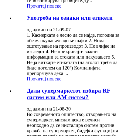
ги вознемирува трговците.Ду...
Прочитај повеќе
Употреба на ознаки или етикети
од админ на 21-09-07
1. Касиерката е лесно да се најде, погодна за
обезмачкување/вадење шајки 2. Нема
оштетување на производот 3. Не влијае на
изгледот 4. Не прикривајте важни
информации за стоката или пакувањето 5.
Не ја виткајте етикетата (на аголот треба да
биде поголем од 120°) Компанијата
препорачува дека ...
Прочитај повеќе
Дали супермаркетот избира RF
систем или AM систем?
од админ на 21-08-30
Во современото општество, отворањето на
супермаркет, мислам дека е речиси
неопходно да се инсталира систем против
кражба на супермаркет, бидејќи функцијата