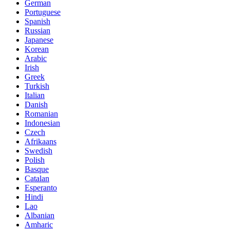
German
Portuguese
Spanish
Russian
Japanese
Korean
Arabic
Irish
Greek
Turkish
Italian
Danish
Romanian
Indonesian
Czech
Afrikaans
Swedish
Polish
Basque
Catalan
Esperanto
Hindi
Lao
Albanian
Amharic