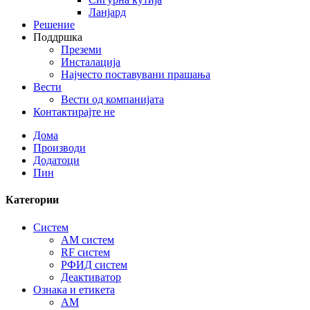
Ланјард
Решение
Поддршка
Преземи
Инсталација
Најчесто поставувани прашања
Вести
Вести од компанијата
Контактирајте не
Дома
Производи
Додатоци
Пин
Категории
Систем
AM систем
RF систем
РФИД систем
Деактиватор
Ознака и етикета
AM