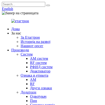
English
Дома
За нас
За Етагтрон
Историја на развој
Нашиот опсег
Производи
Систем
AM систем
RF систем
РФИД систем
Деактиватор
Ознака и етикета
AM
RF
Други ознаки
Додатоци
Одвојувач
Пин
Сигурна кутија