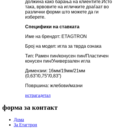
должина како барања на клиентите.Исто
така, врвовите на игличките доаѓаат во
различни форми што можете да ги
изберете.
Специфики на ставката
Име на брендот: ETAGTRON
Број на модел: игла за тврда ознака
Тип: Рамен пин/конусен пин/Пластичен
конусен пин/Универзален игла
Димензии: 16мм/19мм/21мм
(0,63”/0,75”/0,83”)
Површина: жлебови/мазни
истрага
детал
форма за контакт
Дома
За Етагтрон