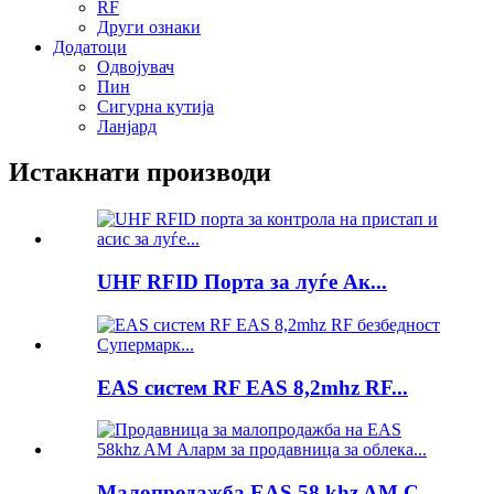
RF
Други ознаки
Додатоци
Одвојувач
Пин
Сигурна кутија
Ланјард
Истакнати производи
UHF RFID Порта за луѓе Ак...
EAS систем RF EAS 8,2mhz RF...
Малопродажба EAS 58 khz AM C...