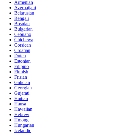
Armenian
Azerbaijani
Belarusian
Bengali
Bosnian
Bulgarian
Cebuano
Chichewa
Corsican
Croatian
Dutch
Estonian
Filipino
Finnish
Frisian
Galician
Georgian
Gujarati
Haitian
Hausa
Hawaiian
Hebrew
Hmong
Hungarian
Icelandic