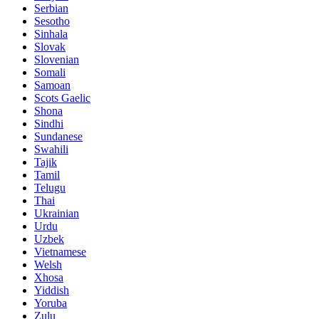
Serbian
Sesotho
Sinhala
Slovak
Slovenian
Somali
Samoan
Scots Gaelic
Shona
Sindhi
Sundanese
Swahili
Tajik
Tamil
Telugu
Thai
Ukrainian
Urdu
Uzbek
Vietnamese
Welsh
Xhosa
Yiddish
Yoruba
Zulu