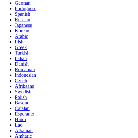
German
Portuguese
Spanish
Russian
Japanese
Korean
Arabic
Irish
Greek
Turkish
Italian
Danish
Romanian
Indonesian
Czech
Afrikaans
Swedish
Polish
Basque
Catalan
Esperanto
Hindi
Lao
Albanian
Amharic