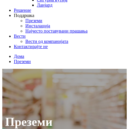
Ланјард
Решение
Поддршка
Преземи
Инсталација
Најчесто поставувани прашања
Вести
Вести од компанијата
Контактирајте не
Дома
Преземи
Преземи