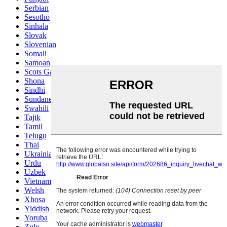
Serbian
Sesotho
Sinhala
Slovak
Slovenian
Somali
Samoan
Scots Gaelic
Shona
Sindhi
Sundanese
Swahili
Tajik
Tamil
Telugu
Thai
Ukrainian
Urdu
Uzbek
Vietnamese
Welsh
Xhosa
Yiddish
Yoruba
Zulu