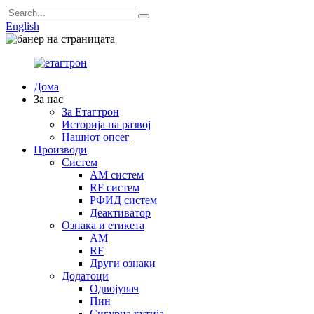
English
Дома
За нас
За Етагтрон
Историја на развој
Нашиот опсег
Производи
Систем
AM систем
RF систем
РФИД систем
Деактиватор
Ознака и етикета
AM
RF
Други ознаки
Додатоци
Одвојувач
Пин
Сигурна кутија