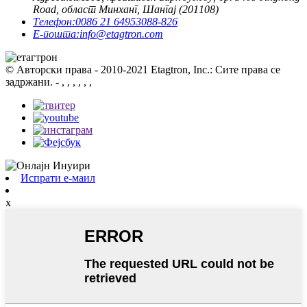
Road, област Минханг, Шангај (201108)
Телефон:
0086 21 64953088-826
Е-пошта:
info@etagtron.com
© Авторски права - 2010-2021 Etagtron, Inc.: Сите права се
задржани.
- , , , , , ,
Испрати е-маил
x